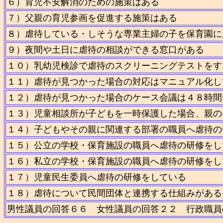
６）育児不安解消のための施策はある
７）父親の育児参画を促進する施策はある
８）虐待している・しそうな専業主婦の子を保育園に
９）夜間や土日に虐待の相談ができる窓口がある
１０）乳幼児検診で虐待のスクリーニングテストをす
１１）虐待が見つかった場合の対応はマニュアル化し
１２）虐待が見つかった場合のケース会議は４８時間
１３）児童相談所が子どもを一時保護した場合、親の
１４）子どもやその親に関連する部署の職員へ虐待の
１５）公立の学校・保育施設の職員へ虐待の研修をし
１６）私立の学校・保育施設の職員へ虐待の研修をし
１７）児童民生委員へ虐待の研修をしている
１８）虐待について民間団体と連携する仕組みがある
男性議員の回答６６ 女性議員の回答２２ 行政職員